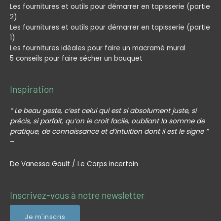
Les fournitures et outils pour démarrer en tapisserie (partie
2)
Les fournitures et outils pour démarrer en tapisserie (partie
1)
Les fournitures idéales pour faire un macramé mural
5 conseils pour faire sécher un bouquet
Inspiration
” Le beau geste, c’est celui qui est si absolument juste, si
précis, si parfait, qu’on le croit facile, oubliant la somme de
pratique, de connaissance et d’intuition dont il est le signe ”
–
De Vanessa Gault / Le Corps incertain
Profil
Profil
Inscrivez-vous à notre newsletter
Facebook
Instagram
Artisanatek
Artisanatek
Je m'inscris