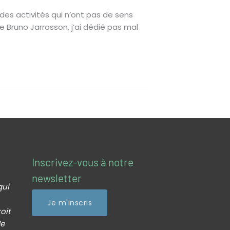
es activités qui n’ont pas de sens
e Bruno Jarrosson, j’ai dédié pas mal
Profil Facebook Artisanatek
Profil Instagram Artisanatek
Inscrivez-vous à notre
newsletter
qui
Je m'inscris
roit
de