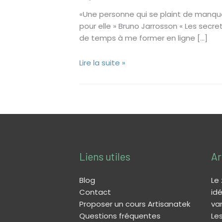
«Une personne qui se plaint de manque
pour elle » Bruno Jarrosson « Les secre
de temps à me former en ligne […]
Lire la suite »
Liens utiles
Ar
Blog
Le
Contact
idé
Proposer un cours Artisanatek
va
Questions fréquentes
Les