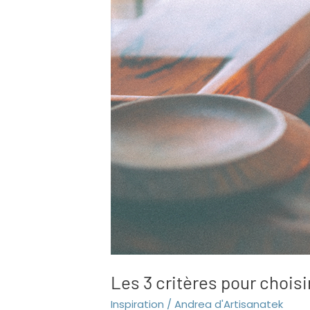
critères
pour
choisir
un
cours
en
ligne
de
qualité
Les 3 critères pour choisi
Inspiration
/
Andrea d'Artisanatek