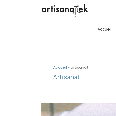
Aller
au
contenu
Accueil
Accueil
»
artisanat
Artisanat
Les
3