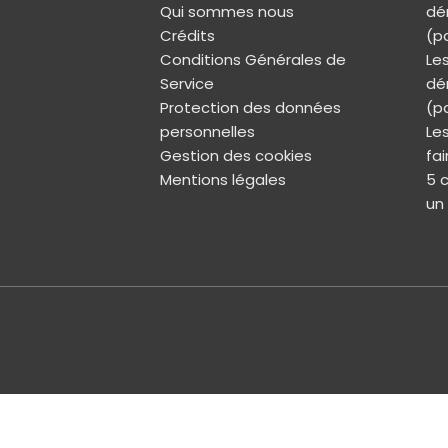
Qui sommes nous
dé
Crédits
(pa
Conditions Générales de
Les
Service
dé
Protection des données
(pa
personnelles
Les
Gestion des cookies
fa
Mentions légales
5 c
un