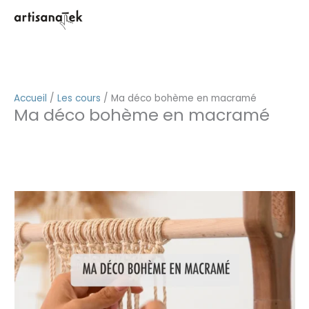
Aller
au
contenu
quantité
de
Accueil
/
Les cours
/ Ma déco bohème en macramé
Ma déco bohème en macramé
Ma
déco
bohème
en
macramé