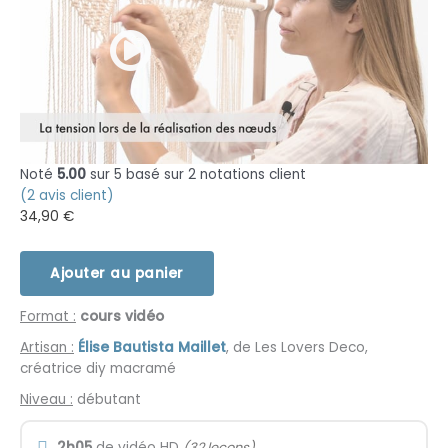
Noté
5.00
sur 5 basé sur
2
notations client
(
2
avis client)
34,90
€
Ajouter au panier
Format :
cours vidéo
Artisan :
Élise Bautista Maillet
, de Les Lovers Deco,
créatrice diy macramé
Niveau :
débutant
2h05
de vidéo HD
(32 leçons)