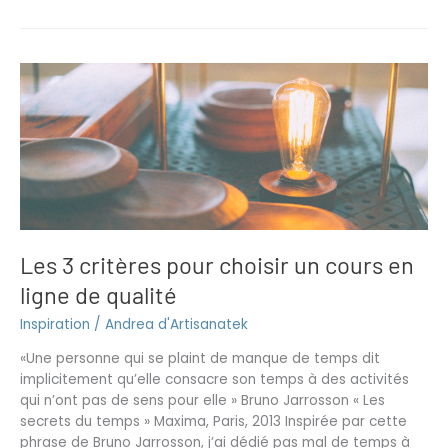
Les
3
critères
pour
choisir
un
cours
en
ligne
Les 3 critères pour choisir un cours en
de
qualité
ligne de qualité
Inspiration
/
Andrea d'Artisanatek
«Une personne qui se plaint de manque de temps dit
implicitement qu’elle consacre son temps à des activités
qui n’ont pas de sens pour elle » Bruno Jarrosson « Les
secrets du temps » Maxima, Paris, 2013 Inspirée par cette
phrase de Bruno Jarrosson, j’ai dédié pas mal de temps à