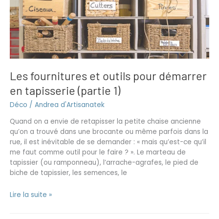
et
outils
pour
démarrer
en
tapisserie
(partie
Les fournitures et outils pour démarrer
1)
en tapisserie (partie 1)
Déco
/
Andrea d'Artisanatek
Quand on a envie de retapisser la petite chaise ancienne
qu’on a trouvé dans une brocante ou même parfois dans la
rue, il est inévitable de se demander : « mais qu’est-ce qu’il
me faut comme outil pour le faire ? ». Le marteau de
tapissier (ou ramponneau), l’arrache-agrafes, le pied de
biche de tapissier, les semences, le
Lire la suite »