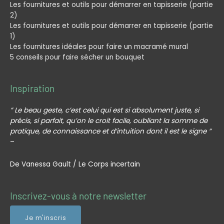
Les fournitures et outils pour démarrer en tapisserie (partie
2)
Les fournitures et outils pour démarrer en tapisserie (partie
1)
Les fournitures idéales pour faire un macramé mural
5 conseils pour faire sécher un bouquet
Inspiration
” Le beau geste, c’est celui qui est si absolument juste, si
précis, si parfait, qu’on le croit facile, oubliant la somme de
pratique, de connaissance et d’intuition dont il est le signe ”
–
De Vanessa Gault / Le Corps incertain
Profil
Profil
Inscrivez-vous à notre newsletter
Facebook
Instagram
Artisanatek
Artisanatek
Je m'inscris