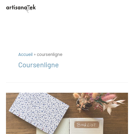
Aller
au
contenu
Accueil
»
coursenligne
Coursenligne
Créativité
=
curiosité
appliquée