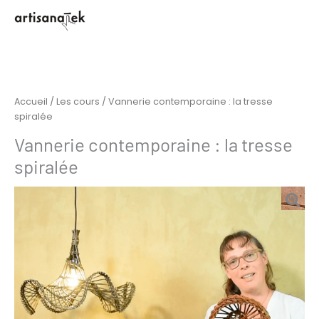
Aller
au
contenu
Accueil
/
Les cours
/ Vannerie contemporaine : la tresse
spiralée
quantité
Vannerie contemporaine : la tresse
de
spiralée
Vannerie
contemporaine
:
la
tresse
spiralée