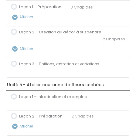
0% Terminé
0/3 étapes
Leçon 1 – Préparation
3 Chapitres
3A – La vrille, volumes, hauteurs et formes
Afficher
3B – Réalisation pas-à-pas du bouquet
Leçon 2 – Création du décor à suspendre
Contenu de la Leçon
2 Chapitres
0% Terminé
0/3 étapes
3C – Finalisation du bouquet
Afficher
1A – Fournitures et végétaux utilisés
Leçon 3 – Finitions, entretien et variations
Contenu de la Leçon
1B – Construction de la structure du décor
0% Terminé
0/2 étapes
1C – Préparation des végétaux
2A – Technique de la composition piquée
Unité 5 - Atelier couronne de fleurs séchées
Leçon 1 – Introduction et exemples
2B – Piquage des végétaux
Leçon 2 – Préparation
2 Chapitres
Afficher