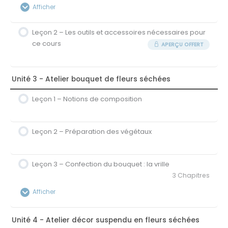
Afficher
Leçon 2 – Les outils et accessoires nécessaires pour
Contenu de la Leçon
ce cours
APERÇU OFFERT
0% Terminé
0/4 étapes
1A – Les différents types de fleurs séchées
Unité 3 - Atelier bouquet de fleurs séchées
1B – Ramasser et préparer ses végétaux
Leçon 1 – Notions de composition
1C – Sécher soi-même ses fleurs
Leçon 2 – Préparation des végétaux
1D – Entretenir les créations de fleurs séchées
Leçon 3 – Confection du bouquet : la vrille
3 Chapitres
Afficher
Contenu de la Leçon
Unité 4 - Atelier décor suspendu en fleurs séchées