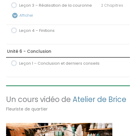
Leçon 3 – Réalisation de la couronne
2 Chapitres
Contenu de la Leçon
0% Terminé
0/2 étapes
Afficher
2A – Les fournitures et les végétaux
Leçon 4 – Finitions
Contenu de la Leçon
0% Terminé
0/2 étapes
2B – Réalisation de la base en osier
3A – Préparation des végétaux
Unité 6 - Conclusion
Leçon 1 – Conclusion et derniers conseils
3B – Fixation des végétaux sur la couronne
Un cours vidéo de
Atelier de Brice
Fleuriste de quartier