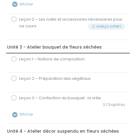
Afficher
Leçon 2 – Les outils et accessoires nécessaires pour
Contenu de la Leçon
ce cours
APERÇU OFFERT
0% Terminé
0/4 étapes
1A – Les différents types de fleurs séchées
Unité 3 - Atelier bouquet de fleurs séchées
1B – Ramasser et préparer ses végétaux
Leçon 1 – Notions de composition
1C – Sécher soi-même ses fleurs
Leçon 2 – Préparation des végétaux
1D – Entretenir les créations de fleurs séchées
Leçon 3 – Confection du bouquet : la vrille
3 Chapitres
Afficher
Contenu de la Leçon
Unité 4 - Atelier décor suspendu en fleurs séchées