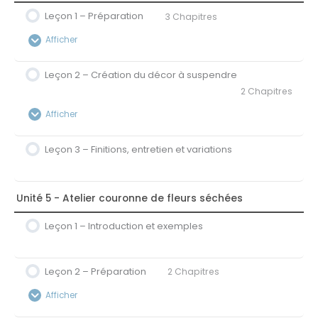
0% Terminé
0/3 étapes
Leçon 1 – Préparation
3 Chapitres
3A – La vrille, volumes, hauteurs et formes
Afficher
3B – Réalisation pas-à-pas du bouquet
Leçon 2 – Création du décor à suspendre
Contenu de la Leçon
2 Chapitres
0% Terminé
0/3 étapes
3C – Finalisation du bouquet
Afficher
1A – Fournitures et végétaux utilisés
Leçon 3 – Finitions, entretien et variations
Contenu de la Leçon
1B – Construction de la structure du décor
0% Terminé
0/2 étapes
1C – Préparation des végétaux
2A – Technique de la composition piquée
Unité 5 - Atelier couronne de fleurs séchées
Leçon 1 – Introduction et exemples
2B – Piquage des végétaux
Leçon 2 – Préparation
2 Chapitres
Afficher