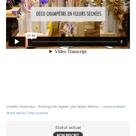
Crédits musicaux : "Raising me higher", par Ahjay Stelino - Licence
Mixkit
Stock Music Free License
Statut actuel
NON INSCRIT