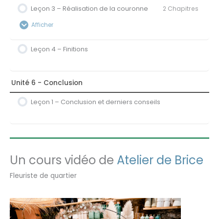
Leçon 3 – Réalisation de la couronne
2 Chapitres
Contenu de la Leçon
0% Terminé
0/2 étapes
Afficher
2A – Les fournitures et les végétaux
Leçon 4 – Finitions
Contenu de la Leçon
0% Terminé
0/2 étapes
2B – Réalisation de la base en osier
3A – Préparation des végétaux
Unité 6 - Conclusion
Leçon 1 – Conclusion et derniers conseils
3B – Fixation des végétaux sur la couronne
Un cours vidéo de
Atelier de Brice
Fleuriste de quartier